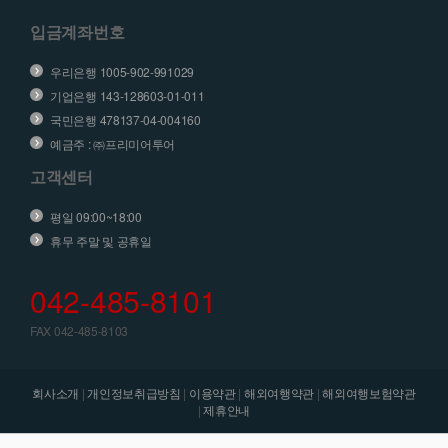
입금계좌번호
우리은행 1005-902-991029
기업은행 143-128603-01-011
국민은행 478137-04-004160
예금주 : ㈜프리미어투어
고객센터
평일 09:00~18:00
휴무 주말 및 공휴일
042-485-8101
FAX 042-485-8103
회사소개
|
개인정보취급방침
|
이용약관
|
해외여행약관
|
해외여행보험약관
|
제휴안내