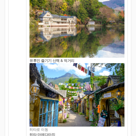
유후인 즐기기 산책 & 먹거리
히타로 이동
히타 마메다마치