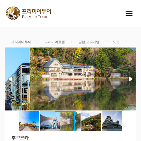
프리미어투어
/
프리미어호텔
/
일본 프리미엄
/
도쿄
후쿠오카