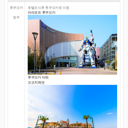
후쿠오카
호텔조식후 후쿠오카로 이동
라라포트 후쿠오카
청주
후쿠오카 타워
모모치해변