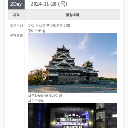
2024-11-28 (목)
지역
일정내역
후쿠오카
호텔 조식후
구마모토로 이동
구마모토 성
구마모토
사쿠라노바바 조사이엔
시모도오리