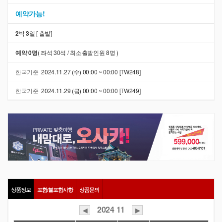
예약가능!
2
박
3
일 [
출발]
예약 0명
( 좌석 30석 / 최소출발인원 8명 )
한국기준
2024.11.27 (수) 00:00 ~ 00:00 [TW248]
한국기준
2024.11.29 (금) 00:00 ~ 00:00 [TW249]
상품정보
포함/불포함사항
상품문의
2024
11
◀
▶