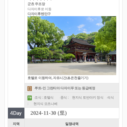
군쵸 주조장
다자이후로 이동
다자이후텐만구
호텔로 이동하여, 자유시간(♨온천즐기기)
·
루트-인 그란티아 다자이푸 또는 동급예정
·조식 : 호텔식
·중식 :
현지식 토반야키 정식
·석식
:
현지식 모츠나베
2024-11-30 (토)
지역
일정내역