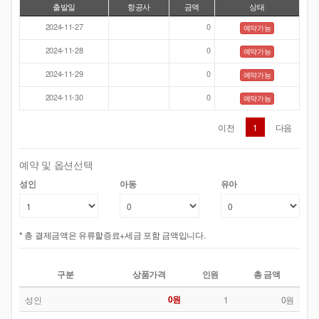
출발일
항공사
금액
상태
2024-11-27
0
예약가능
2024-11-28
0
예약가능
2024-11-29
0
예약가능
2024-11-30
0
예약가능
이전
1
다음
예약 및 옵션선택
성인
아동
유아
* 총 결제금액은 유류할증료+세금 포함 금액입니다.
구분
상품가격
인원
총 금액
0원
성인
1
0원