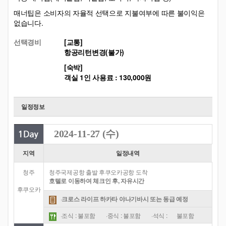
매너팁은 소비자의 자율적 선택으로 지불여부에 따른 불이익은
없습니다.
선택경비
[교통]
항공리턴변경(불가)
[숙박]
객실 1인 사용료 : 130,000원
일정정보
2024-11-27 (수)
지역
일정내역
청주
청주국제공항 출발 후쿠오카공항 도착
호텔로 이동하여 체크인 후, 자유시간
후쿠오카
·
크로스 라이프 하카타 야나기바시 또는 동급 예정
·조식 : 불포함
·중식 : 불포함
·석식 :
불포함