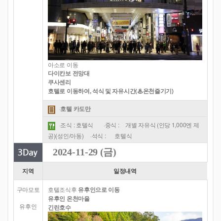
아소로 이동
다이칸보 전망대
쿠사센리
호텔로 이동하여, 석식 및 자유시간(♨온천즐기기)
·
호텔 카도만
·조식 : 호텔식
·중식 :
개별 자유식 (인당 1,000엔 제
공)(성인/아동)
·석식 :
호텔식
2024-11-29 (금)
지역
일정내역
구마모토
호텔조식후
유후인으로 이동
유후인 온천마을
유후인
긴린호수