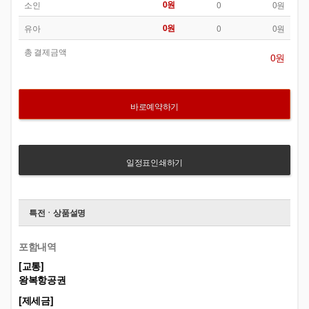
0원
소인
0
0원
0원
유아
0
0원
총 결제금액
0원
바로예약하기
일정표인쇄하기
특전ㆍ상품설명
포함내역
[교통]
왕복항공권
[제세금]