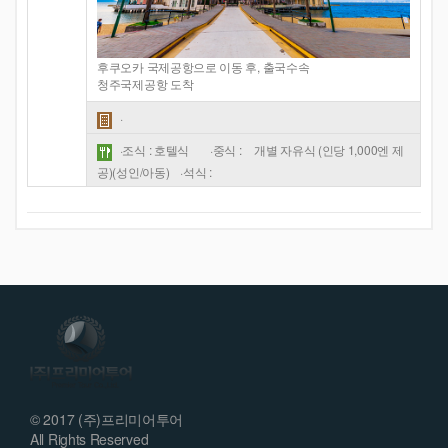
후쿠오카 국제공항으로 이동 후, 출국수속
청주국제공항 도착
·
·조식 : 호텔식
·중식 :
개별 자유식 (인당 1,000엔 제
공)(성인/아동)
·석식 :
© 2017 (주)프리미어투어
All Rights Reserved