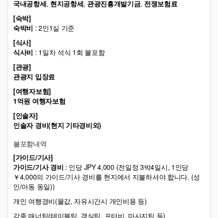
국내공항세
,
현지공항세
,
관광진흥개발기금
,
전쟁보험료
[숙박]
숙박비
: 2인1실 기준
[식사]
식사비
: 1일차 석식 1회 불포함
[관광]
관광지 입장료
[여행자보험]
1억원 여행자보험
[인솔자]
인솔자 경비(현지 기타경비외)
불포함내역
[가이드/기사]
가이드/기사 경비
: 인당 JPY 4,000 (전일정 3박4일시, 1인당
￥4,000의 가이드/기사 경비를 현지에서 지불하셔야 합니다. (성
인/아동 동일))
개인 여행경비(물값, 자유시간시 개인비용 등)
각종 매너팁(테이블팁, 객실팁, 포터비, 마사지팁 등)