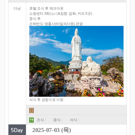
다낭
호텔 조식 후 체크아웃
쇼핑센터 3회(노니&침향, 잡화, 커피 3곳)
중식 후
손짜반도-영흥사(비밀의사원) 관광
석식 후 공항으로 이동
·
·조식 :
·중식 :
·석식 :
2025-07-03 (목)