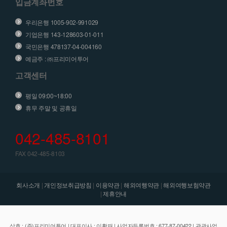
입금계좌번호
우리은행 1005-902-991029
기업은행 143-128603-01-011
국민은행 478137-04-004160
예금주 : ㈜프리미어투어
고객센터
평일 09:00~18:00
휴무 주말 및 공휴일
042-485-8101
FAX 042-485-8103
회사소개
|
개인정보취급방침
|
이용약관
|
해외여행약관
|
해외여행보험약관
|
제휴안내
상호 : (주)프리미어투어 | 대표이사 : 이황재 | 사업자등록번호 : 677-87-00422 | 관광사업