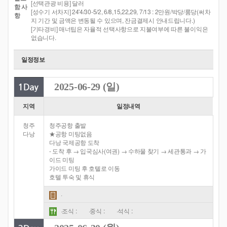
[선택관광 비용] 달러
함 사
[성수기 서차지] 24'4/30-5/2, 6/8,15,22,29, 7/13 : 2만원/박당/룸당(써차
항
지 기간 및 금액은 변동될 수 있으며, 잔금결제시 안내드립니다.)
[기타경비] 매너팁은 자율적 선택사항으로 지불여부에 따른 불이익은
없습니다.
일정정보
2025-06-29 (일)
지역
일정내역
청주
청주공항 출발
다낭
★공항 미팅없음
다낭 국제공항 도착
- 도착 후 → 입국심사(여권) → 수하물 찾기 → 세관통과 → 가
이드 미팅
가이드 미팅 후 호텔로 이동
호텔 투숙 및 휴식
·
·조식 :
·중식 :
·석식 :