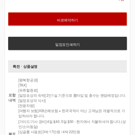
바로예약하기
일정표인쇄하기
특전ㆍ상품설명
[왕복항공권]
[TAX]
[유류할증료]
포함
[일정표상의 숙박] 2인1실 기준으로 룸타입 및 층수는 랜덤배정입니다.
내역
[일정표상의 식사]
[전용차량]
[여행자 보험] KB손해보험 ※ 한국국적이 아닌 고객님은 개별적으로 가
입하셔야 합니다.
[가이드/기사 경비] 4일 $40, 5일 $50 - 현지에서 지불하셔야 합니다.(성
인/소아동일)
[싱글룸 사용료] 3박 17만원 / 4박 22만원
불포