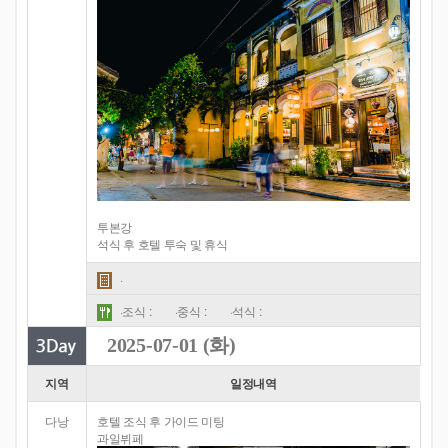
투본강
석식 후 호텔 투숙 및 휴식
·
·조식 :
·중식 :
·석식 :
2025-07-01 (화)
지역
일정내역
다낭
호텔 조식 후 가이드 미팅
과일뷔페