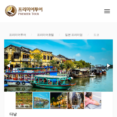
프리미어투어
/
프리미어호텔
/
일본 프리미엄
/
도쿄
다낭