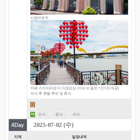
사랑의부두
카페 스카이라운지 야경감상 (커피 or 음료 1인1잔 제공)
석식 후 호텔 투숙 및 휴식
·
·조식 :
·중식 :
·석식 :
2025-07-02 (수)
지역
일정내역