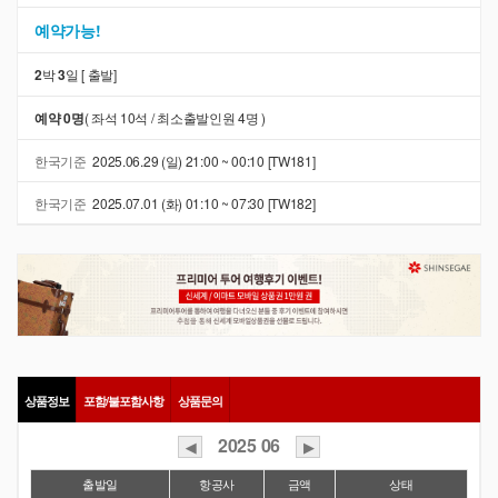
예약가능!
2
박
3
일 [
출발]
예약 0명
( 좌석 10석 / 최소출발인원 4명 )
한국기준
2025.06.29 (일) 21:00 ~ 00:10 [TW181]
한국기준
2025.07.01 (화) 01:10 ~ 07:30 [TW182]
상품정보
포함/불포함사항
상품문의
2025
06
◀
▶
출발일
항공사
금액
상태