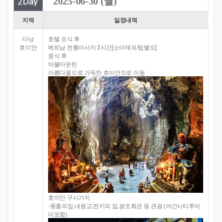
2025-06-30 (월)
지역
일정내역
다낭
호텔 조식 후
호이안
베트남 전통마사지 2시간[소아제외/팁별도]
중식 후
마블마운틴
아름다움으로 가득찬 호이안으로 이동
호이안 구시가지
-풍흥의집,내원교,떤키의 집,광조회관 등 관광 (야간시티투어
미포함)