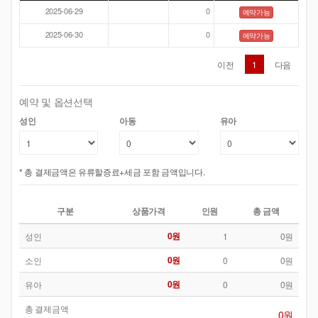
2025-06-29
0
예약가능
2025-06-30
0
예약가능
이전
1
다음
예약 및 옵션선택
성인
아동
유아
* 총 결제금액은 유류할증료+세금 포함 금액입니다.
구분
상품가격
인원
총 금액
0원
성인
1
0원
0원
소인
0
0원
0원
유아
0
0원
총 결제금액
0원